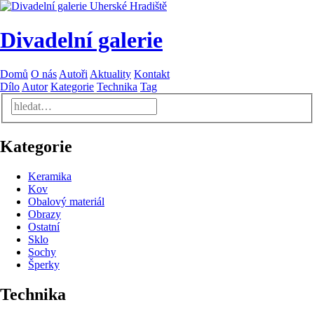
Divadelní galerie
Domů
O nás
Autoři
Aktuality
Kontakt
Dílo
Autor
Kategorie
Technika
Tag
Kategorie
Keramika
Kov
Obalový materiál
Obrazy
Ostatní
Sklo
Sochy
Šperky
Technika