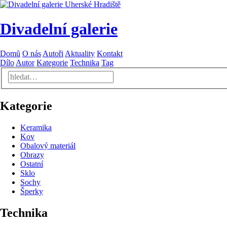
Divadelní galerie
Domů
O nás
Autoři
Aktuality
Kontakt
Dílo
Autor
Kategorie
Technika
Tag
Kategorie
Keramika
Kov
Obalový materiál
Obrazy
Ostatní
Sklo
Sochy
Šperky
Technika