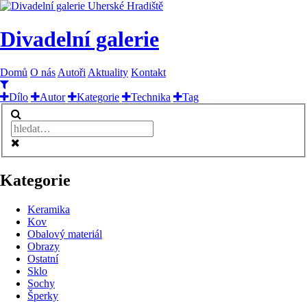
Divadelní galerie
Domů
O nás
Autoři
Aktuality
Kontakt
Dílo
Autor
Kategorie
Technika
Tag
Kategorie
Keramika
Kov
Obalový materiál
Obrazy
Ostatní
Sklo
Sochy
Šperky