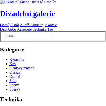
Divadelní galerie
Domů
O nás
Autoři
Aktuality
Kontakt
Dílo
Autor
Kategorie
Technika
Tag
Kategorie
Keramika
Kov
Obalový materiál
Obrazy
Ostatní
Sklo
Sochy
Šperky
Technika