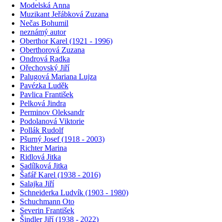
Modelská Anna
Muzikant Jeřábková Zuzana
Nečas Bohumil
neznámý autor
Oberthor Karel (1921 - 1996)
Oberthorová Zuzana
Ondrová Radka
Ořechovský Jiří
Palugová Mariana Lujza
Pavézka Luděk
Pavlica František
Pelková Jindra
Perminov Oleksandr
Podolanová Viktorie
Pollák Rudolf
Pšurný Josef (1918 - 2003)
Richter Marina
Ridlová Jitka
Sadílková Jitka
Šafář Karel (1938 - 2016)
Salajka Jiří
Schneiderka Ludvík (1903 - 1980)
Schuchmann Oto
Severin František
Šindler Jiří (1938 - 2022)