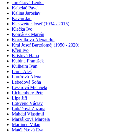
Jurečková Lenka
Kabeláč Pavel
Kalina Jaroslav
Kavan Jan
Kieswetter Josef (1934 - 2015)
Klečka Ivo
Komáček Marián
Korznikova Alexandra
Král Josef Bartoloměj (1950 - 2020)
Křen Ivo
Kristová Hana
Kubina František
Kulheim Ivan
Lamr Aleš
Laufrová Alena
Lebedová Soňa
Lesařová Michaela
Lichtenberg Petr
Lípa Jiří
Lokvenc Václav
Lukáčová Zuzana
Mahdal Vlastimil
Maršálková Marcela
Martinec Milan
Matějíčková Eva