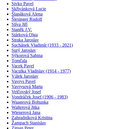
Sivko Pavel
Skřivánková Lucie
Šlapáková Alena
Šlesinger Rudolf
Slíva Jiří
Staněk J.V.
Stárková Olga
Straka Jaroslav
Suchánek Vladimír (1933 - 2021)
Surý Jaroslav
Sýkorová Sabina
Tomčala
Vacek Pavel
Vaculka Vladislav (1914 - 1977)
Válek Jaroslav
Vavrys Pavel
Vavrysová Marta
Velčovský Josef
Vondráček Josef (1906 - 1983)
Waageová Bohunka
Walterová Jitka
Wienerová Jana
Zahradníková Kristina
Žampach Stanislav
Ziman Peter