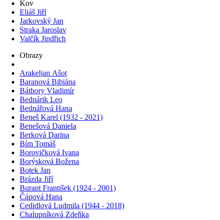
Kov
Eliáš Jiří
Jarkovský Jan
Straka Jaroslav
Valčík Jindřich
Obrazy
Arakeljan Ašot
Baranová Bibiána
Báthory Vladimír
Bednárik Leo
Bednářová Hana
Beneš Karel (1932 - 2021)
Benešová Daniela
Berková Darina
Bím Tomáš
Borovičková Ivana
Borýsková Božena
Botek Jan
Brázda Jiří
Burant František (1924 - 2001)
Čápová Hana
Cedidlová Ludmila (1944 - 2018)
Chalupníková Zdeňka