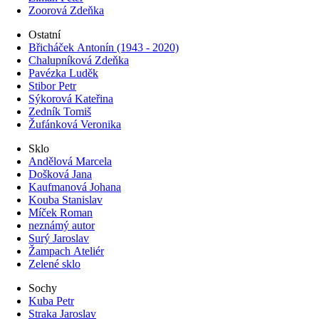
Zoorová Zdeňka
Ostatní
Břicháček Antonín (1943 - 2020)
Chalupníková Zdeňka
Pavézka Luděk
Stibor Petr
Sýkorová Kateřina
Zedník Tomiš
Žufánková Veronika
Sklo
Andělová Marcela
Došková Jana
Kaufmanová Johana
Kouba Stanislav
Míček Roman
neznámý autor
Surý Jaroslav
Žampach Ateliér
Zelené sklo
Sochy
Kuba Petr
Straka Jaroslav