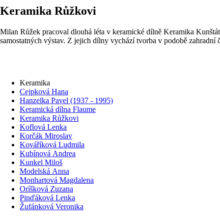
Keramika Růžkovi
Milan Růžek pracoval dlouhá léta v keramické dílně Keramika Kunštát.
samostatných výstav. Z jejich dílny vychází tvorba v podobě zahradní č
Keramika
Cejpková Hana
Hanzelka Pavel (1937 - 1995)
Keramická dílna Flaume
Keramika Růžkovi
Koflová Lenka
Korčák Miroslav
Kováříková Ludmila
Kubínová Andrea
Kunkel Miloš
Modelská Anna
Monhartová Magdalena
Oríšková Zuzana
Pinďáková Lenka
Žufánková Veronika