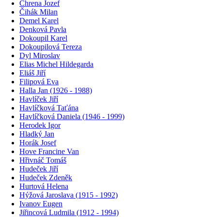
Chrena Jozef
Čihák Milan
Demel Karel
Denková Pavla
Dokoupil Karel
Dokoupilová Tereza
Dyl Miroslav
Elias Michel Hildegarda
Eliáš Jiří
Filipová Eva
Halla Jan (1926 - 1988)
Havlíček Jiří
Havlíčková Taťána
Havlíčková Daniela (1946 - 1999)
Herodek Igor
Hladký Jan
Horák Josef
Hove Francine Van
Hřivnáč Tomáš
Hudeček Jiří
Hudeček Zdeněk
Hurtová Helena
Hýžová Jaroslava (1915 - 1992)
Ivanov Eugen
Jiřincová Ludmila (1912 - 1994)