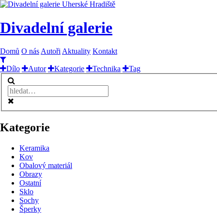
Divadelní galerie
Domů
O nás
Autoři
Aktuality
Kontakt
Dílo
Autor
Kategorie
Technika
Tag
Kategorie
Keramika
Kov
Obalový materiál
Obrazy
Ostatní
Sklo
Sochy
Šperky