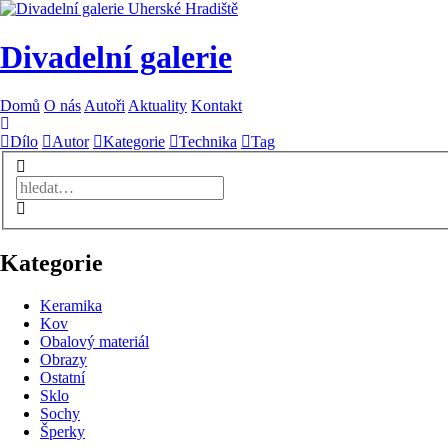
Divadelní galerie
Domů
O nás
Autoři
Aktuality
Kontakt
Dílo
Autor
Kategorie
Technika
Tag
Kategorie
Keramika
Kov
Obalový materiál
Obrazy
Ostatní
Sklo
Sochy
Šperky