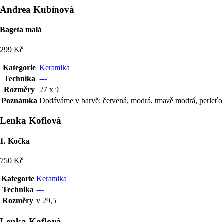
Andrea Kubínová
Bageta malá
299 Kč
Kategorie
Keramika
Technika
---
Rozměry
27 x 9
Poznámka
Dodáváme v barvě: červená, modrá, tmavě modrá, perleťová
Lenka Koflová
1. Kočka
750 Kč
Kategorie
Keramika
Technika
---
Rozměry
v 29,5
Lenka Koflová