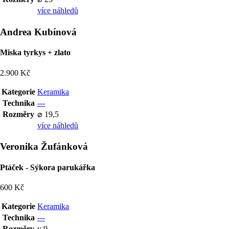
více náhledů
Andrea Kubínová
Miska tyrkys + zlato
2.900 Kč
Kategorie
Keramika
Technika
---
Rozměry
⌀ 19,5
více náhledů
Veronika Žufánková
Ptáček - Sýkora parukářka
600 Kč
Kategorie
Keramika
Technika
---
Rozměry
v 9