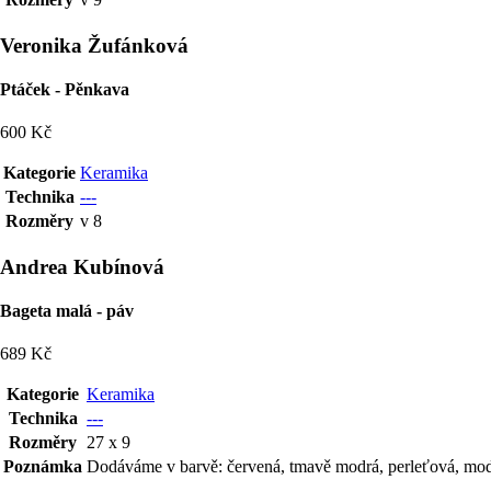
Veronika Žufánková
Ptáček - Pěnkava
600 Kč
Kategorie
Keramika
Technika
---
Rozměry
v 8
Andrea Kubínová
Bageta malá - páv
689 Kč
Kategorie
Keramika
Technika
---
Rozměry
27 x 9
Poznámka
Dodáváme v barvě: červená, tmavě modrá, perleťová, modrá