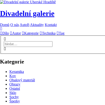
Divadelní galerie
Domů
O nás
Autoři
Aktuality
Kontakt
Dílo
Autor
Kategorie
Technika
Tag
Kategorie
Keramika
Kov
Obalový materiál
Obrazy
Ostatní
Sklo
Sochy
Šperky