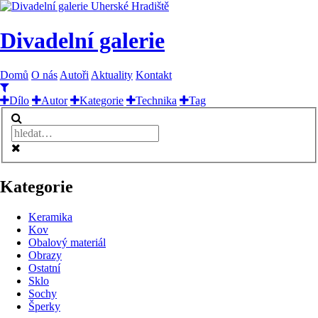
Divadelní galerie
Domů
O nás
Autoři
Aktuality
Kontakt
Dílo
Autor
Kategorie
Technika
Tag
Kategorie
Keramika
Kov
Obalový materiál
Obrazy
Ostatní
Sklo
Sochy
Šperky