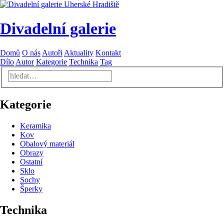
Divadelní galerie
Domů
O nás
Autoři
Aktuality
Kontakt
Dílo
Autor
Kategorie
Technika
Tag
Kategorie
Keramika
Kov
Obalový materiál
Obrazy
Ostatní
Sklo
Sochy
Šperky
Technika