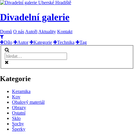
Divadelní galerie
Domů
O nás
Autoři
Aktuality
Kontakt
Dílo
Autor
Kategorie
Technika
Tag
Kategorie
Keramika
Kov
Obalový materiál
Obrazy
Ostatní
Sklo
Sochy
Šperky