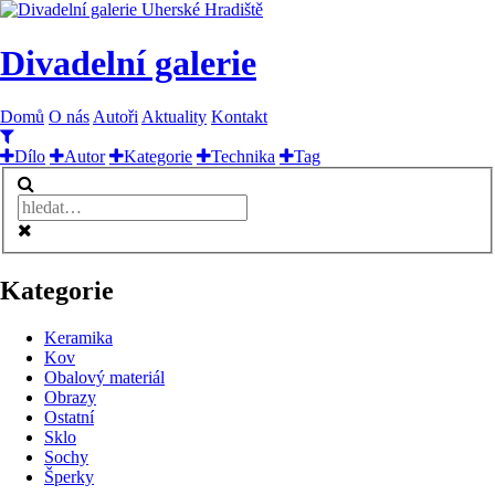
Divadelní galerie
Domů
O nás
Autoři
Aktuality
Kontakt
Dílo
Autor
Kategorie
Technika
Tag
Kategorie
Keramika
Kov
Obalový materiál
Obrazy
Ostatní
Sklo
Sochy
Šperky