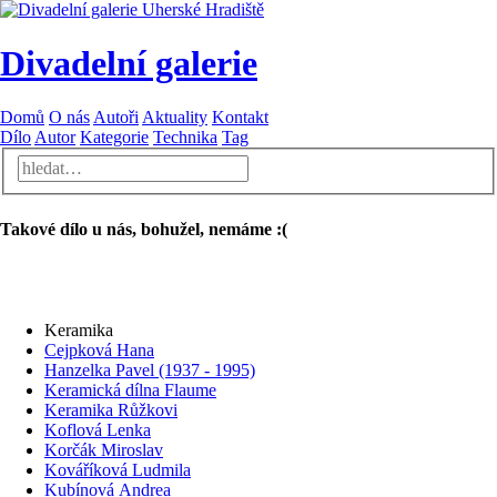
Divadelní galerie
Domů
O nás
Autoři
Aktuality
Kontakt
Dílo
Autor
Kategorie
Technika
Tag
Takové dílo u nás, bohužel, nemáme :(
Keramika
Cejpková Hana
Hanzelka Pavel (1937 - 1995)
Keramická dílna Flaume
Keramika Růžkovi
Koflová Lenka
Korčák Miroslav
Kováříková Ludmila
Kubínová Andrea