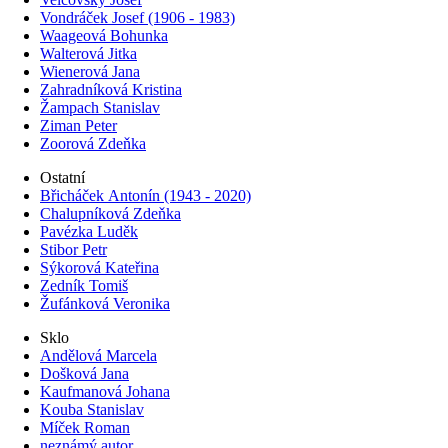
Vondráček Josef (1906 - 1983)
Waageová Bohunka
Walterová Jitka
Wienerová Jana
Zahradníková Kristina
Žampach Stanislav
Ziman Peter
Zoorová Zdeňka
Ostatní
Břicháček Antonín (1943 - 2020)
Chalupníková Zdeňka
Pavézka Luděk
Stibor Petr
Sýkorová Kateřina
Zedník Tomiš
Žufánková Veronika
Sklo
Andělová Marcela
Došková Jana
Kaufmanová Johana
Kouba Stanislav
Míček Roman
neznámý autor