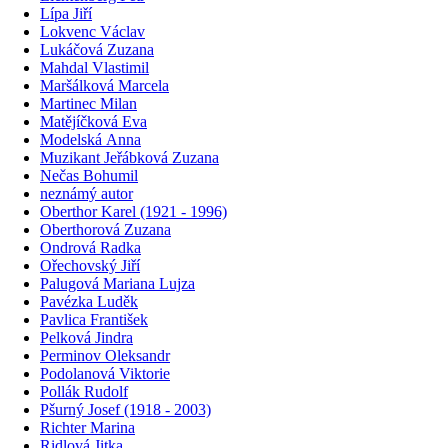
Lípa Jiří
Lokvenc Václav
Lukáčová Zuzana
Mahdal Vlastimil
Maršálková Marcela
Martinec Milan
Matějíčková Eva
Modelská Anna
Muzikant Jeřábková Zuzana
Nečas Bohumil
neznámý autor
Oberthor Karel (1921 - 1996)
Oberthorová Zuzana
Ondrová Radka
Ořechovský Jiří
Palugová Mariana Lujza
Pavézka Luděk
Pavlica František
Pelková Jindra
Perminov Oleksandr
Podolanová Viktorie
Pollák Rudolf
Pšurný Josef (1918 - 2003)
Richter Marina
Ridlová Jitka