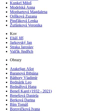
Kunkel Miloš
Modelská Anna
Monhartová Magdalena
Oríšková Zuzana
Pinďáková Lenka
Žufánková Veronika
Kov
Eliáš Jiří
Jarkovský Jan
Straka Jaroslav
Valčík Jindřich
Obrazy
Arakeljan Ašot
Baranová Bibiána
Báthory Vladimír
Bednárik Leo
Bednářová Hana
Beneš Karel (1932 - 2021)
Benešová Daniela
Berková Darina
Bím Tomáš
Borovičková Ivana