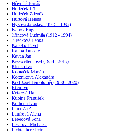
Hřivnáč Tomáš
Hudeček Jiří
Hudeček Zdeněk
Hurtová Helena
Hýžová Jaroslava (1915 - 1992)
Ivanov Eugen
Jiřincová Ludmila (1912 - 1994)
Jurečková Lenka
Kabeláč Pavel
Kalina Jaroslav
Kavan Jan
Kieswetter Josef (1934 - 2015)
Klečka Ivo
Komáček Marián
Korznikova Alexandra
Král Josef Bartoloměj (1950 - 2020)
Křen Ivo
Kristová Hana
Kubina František
Kulheim Ivan
Lamr Aleš
Laufrová Alena
Lebedová Soňa
Lesařová Michaela
Lichtenberg Petr