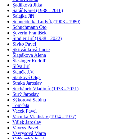
Sadílková Jitka
Šafář Karel (1938 - 2016)
Salajka Jiří
Schneiderka Ludvík (1903 - 1980)
Schuchmann Oto
Severin František
Šindler Jiří (1938 - 2022)
Sivko Pavel
Skřivánková Lucie
Šlapáková Alena
Šlesinger Rudolf
Slíva Jiří
Staněk J.V.
Stárková Olga
Straka Jaroslav
Suchánek Vladimír (1933 - 2021)
Surý Jaroslav
Sýkorová Sabina
Tomčala
Vacek Pavel
Vaculka Vladislav (1914 - 1977)
Válek Jaroslav
Vavrys Pavel
Vavrysová Marta
Velčovský Josef