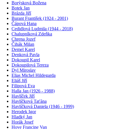
Borýsková Božena
Botek Jan
Brázda Jiří
Burant František (1924 - 2001)
Čápová Hana
Cedidlová Ludmila (1944 - 2018)
Chalupníková Zdeňka
Chrena Jozef
Čihák Milan
Demel Karel
Denková Pavla
Dokoupil Karel
Dokoupilová Tereza
Dyl Miroslav
Elias Michel Hildegarda
Eliáš Jiří
Filipová Eva
Halla Jan (1926 - 1988)
Havlíček Jiří
Havlíčková Taťána
Havlíčková Daniela (1946 - 1999)
Herodek Igor
Hladký Jan
Horák Josef
Hove Francine Van