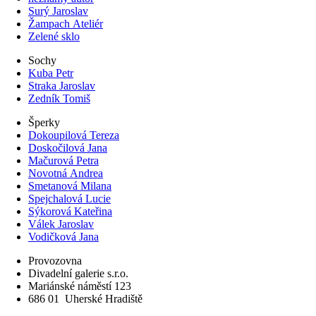
Surý Jaroslav
Žampach Ateliér
Zelené sklo
Sochy
Kuba Petr
Straka Jaroslav
Zedník Tomiš
Šperky
Dokoupilová Tereza
Doskočilová Jana
Mačurová Petra
Novotná Andrea
Smetanová Milana
Spejchalová Lucie
Sýkorová Kateřina
Válek Jaroslav
Vodičková Jana
Provozovna
Divadelní galerie s.r.o.
Mariánské náměstí 123
686 01
Uherské Hradiště