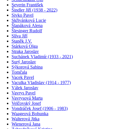
Severin František
Šindler Jiří (1938 - 2022)
Sivko Pavel
Skřivánková Lucie
Šlapáková Alena
Šlesinger Rudolf
Slíva Jiří
Staněk J.V.
Stárková Olga
Straka Jaroslav
Suchánek Vladimír (1933 - 2021)
Surý Jaroslav
Sýkorová Sabina
Tomčala
Vacek Pavel
Vaculka Vladislav (1914 - 1977)
Válek Jaroslav
Vavrys Pavel
Vavrysová Marta
Velčovský Josef
Vondráček Josef (1906 - 1983)
Waageová Bohunka
Walterová Jitka
Wienerová Jana