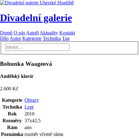
Divadelní galerie
Domů
O nás
Autoři
Aktuality
Kontakt
Dílo
Autor
Kategorie
Technika
Tag
Bohunka Waageová
Andělský klavír
2.600 Kč
Kategorie
Obrazy
Technika
Lept
Rok
2010
Rozměry
37x42,5
Rám
ano
Poznámka
rozměr včetně rámu