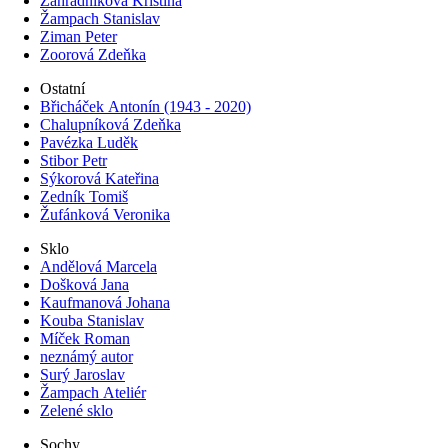
Zahradníková Kristina
Žampach Stanislav
Ziman Peter
Zoorová Zdeňka
Ostatní
Břicháček Antonín (1943 - 2020)
Chalupníková Zdeňka
Pavézka Luděk
Stibor Petr
Sýkorová Kateřina
Zedník Tomiš
Žufánková Veronika
Sklo
Andělová Marcela
Došková Jana
Kaufmanová Johana
Kouba Stanislav
Míček Roman
neznámý autor
Surý Jaroslav
Žampach Ateliér
Zelené sklo
Sochy