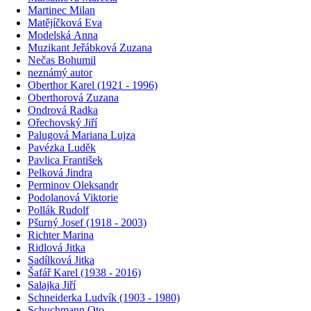
Martinec Milan
Matějíčková Eva
Modelská Anna
Muzikant Jeřábková Zuzana
Nečas Bohumil
neznámý autor
Oberthor Karel (1921 - 1996)
Oberthorová Zuzana
Ondrová Radka
Ořechovský Jiří
Palugová Mariana Lujza
Pavézka Luděk
Pavlica František
Pelková Jindra
Perminov Oleksandr
Podolanová Viktorie
Pollák Rudolf
Pšurný Josef (1918 - 2003)
Richter Marina
Ridlová Jitka
Sadílková Jitka
Šafář Karel (1938 - 2016)
Salajka Jiří
Schneiderka Ludvík (1903 - 1980)
Schuchmann Oto