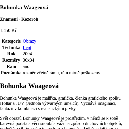
Bohunka Waageová
Znamení - Kozoroh
1.450 Kč
Kategorie
Obrazy
Technika
Lept
Rok
2004
Rozměry
30x34
Rám
ano
Poznámka
rozměr včetně rámu, rám mírně poškozený
Bohunka Waageová
Bohunka Waageová je malířka, grafička, členka grafického spolku
Hollar a JUV (Jednota výtvarných umělců). Vyznává imaginaci,
fantazii v kombinaci s realistickými prvky.
Svět obrazů Bohunky Waageové je prostředím, v němž se k sobě
barevná podstata věcí snoubí a váží na způsob duchovních objektů,
podnětů a sil. Ve svém tvarosloví a barevné skladbě se její tvorba