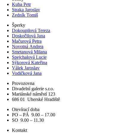
Kuba Petr
Straka Jaroslav
Zedník Tomiš
Šperky
Dokoupilová Tereza
Doskočilová Jana
Mačurová Petra
Novotná Andrea
Smetanová Milana
Spejchalová Lucie
Sýkorová Kateřina
Válek Jaroslav
Vodičková Jana
Provozovna
Divadelní galerie s.r.o.
Mariánské náměstí 123
686 01
Uherské Hradiště
Otevírací doba
PO – PÁ 9.00 – 17.00
SO 9.00 – 11.30
Kontakt