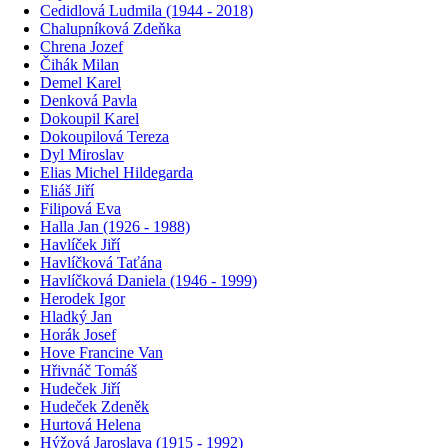
Cedidlová Ludmila (1944 - 2018)
Chalupníková Zdeňka
Chrena Jozef
Čihák Milan
Demel Karel
Denková Pavla
Dokoupil Karel
Dokoupilová Tereza
Dyl Miroslav
Elias Michel Hildegarda
Eliáš Jiří
Filipová Eva
Halla Jan (1926 - 1988)
Havlíček Jiří
Havlíčková Taťána
Havlíčková Daniela (1946 - 1999)
Herodek Igor
Hladký Jan
Horák Josef
Hove Francine Van
Hřivnáč Tomáš
Hudeček Jiří
Hudeček Zdeněk
Hurtová Helena
Hýžová Jaroslava (1915 - 1992)