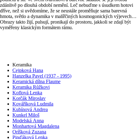
zdánlivě po dlouhá období nemění. Leč nebuďme s úsudkem hotovi
dříve, než si uvědomíme, že se neustále proměňuje sama barevná
hmota, světlo a dynamika v malířčiných kosmogonických výjevech…
Obrazy takto žijí, pulsují, pronikají do prostoru, jakkoli se zdají být
vyměřeny klasickým formátem rámu.
Keramika
Cejpková Hana
Hanzelka Pavel (1937 - 1995)
Keramická dílna Flaume
Keramika Růžkovi
Koflová Lenka
Korčák Miroslav
Kováříková Ludmila
Kubínová Andrea
Kunkel Miloš
Modelská Anna
Monhartová Magdalena
Oríšková Zuzana
Pinďáková Lenka