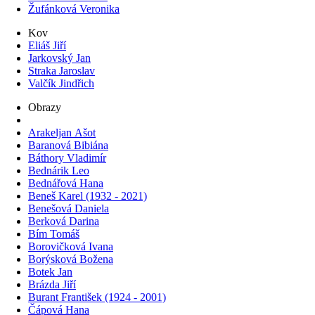
Žufánková Veronika
Kov
Eliáš Jiří
Jarkovský Jan
Straka Jaroslav
Valčík Jindřich
Obrazy
Arakeljan Ašot
Baranová Bibiána
Báthory Vladimír
Bednárik Leo
Bednářová Hana
Beneš Karel (1932 - 2021)
Benešová Daniela
Berková Darina
Bím Tomáš
Borovičková Ivana
Borýsková Božena
Botek Jan
Brázda Jiří
Burant František (1924 - 2001)
Čápová Hana