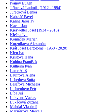
Ivanov Eugen
Jiřincová Ludmila (1912 - 1994)
Jurečková Lenka
Kabeláč Pavel
Kalina Jaroslav
Kavan Jan
Kieswetter Josef (1934 - 2015)
Klečka Ivo
Komáček Marián
Korznikova Alexandra
Král Josef Bartoloměj (1950 - 2020)
Křen Ivo
Kristová Hana
Kubina František
Kulheim Ivan
Lamr Aleš
Laufrová Alena
Lebedová Soňa
Lesařová Michaela
Lichtenberg Petr
Lípa Jiří
Lokvenc Václav
Lukáčová Zuzana
Mahdal Vlastimil
Maršálková Marcela