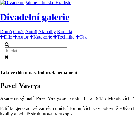
Divadelní galerie
Domů
O nás
Autoři
Aktuality
Kontakt
Dílo
Autor
Kategorie
Technika
Tag
Takové dílo u nás, bohužel, nemáme :(
Pavel Vavrys
Akademický malíř Pavel Vavrys se narodil 18.12.1947 v Mikulčicích. 
Patří ke generaci výtvarných umělců formujících se v polovině 70tých
kvality a bohatě strukturovaný rukopis.