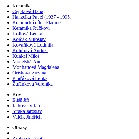
Keramika
Cejpková Hana
Hanzelka Pavel (1937 - 1995)
Keramická dílna Flaume
Keramika Růžkovi
Koflová Lenka
Korčák Miroslav
Kováříková Ludmila
Kubínová Andrea
Kunkel Miloš
Modelská Anna
Monhartová Magdalena
Oríšková Zuzana
Pinďáková Lenka
Žufánková Veronika
Kov
Eliáš Jiří
Jarkovský Jan
Straka Jaroslav
Valčík Jindřich
Obrazy
Arakeljan Ašot