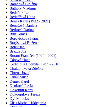
Baranová Bibiána
Báthory Vladimír
Bednárik Leo
Bednářová Hana
Beneš Karel (1932 - 2021)
Benešová Daniela
Berková Darina
Bím Tomáš
Borovičková Ivana
Borýsková Božena
Botek Jan
Brázda Jiří
Burant František (1924 - 2001)
Čápová Hana
Cedidlová Ludmila (1944 - 2018)
Chalupníková Zdeňka
Chrena Jozef
Čihák Milan
Demel Karel
Denková Pavla
Dokoupil Karel
Dokoupilová Tereza
Dyl Miroslav
Elias Michel Hildegarda