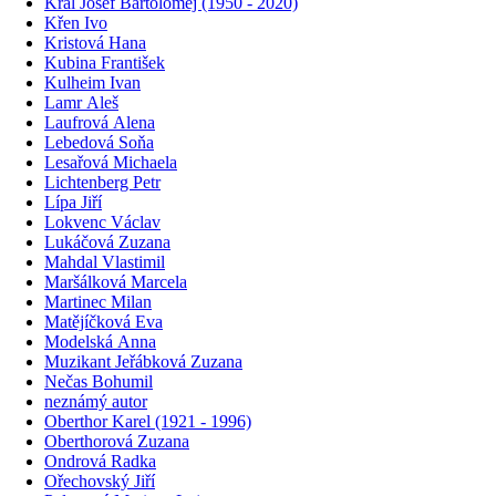
Král Josef Bartoloměj (1950 - 2020)
Křen Ivo
Kristová Hana
Kubina František
Kulheim Ivan
Lamr Aleš
Laufrová Alena
Lebedová Soňa
Lesařová Michaela
Lichtenberg Petr
Lípa Jiří
Lokvenc Václav
Lukáčová Zuzana
Mahdal Vlastimil
Maršálková Marcela
Martinec Milan
Matějíčková Eva
Modelská Anna
Muzikant Jeřábková Zuzana
Nečas Bohumil
neznámý autor
Oberthor Karel (1921 - 1996)
Oberthorová Zuzana
Ondrová Radka
Ořechovský Jiří