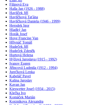
Eliáš Jiří
Filipová Eva
Halla Jan (1926 - 1988)
Havlíček Jiří
Havlíčková Taťána
Havlíčková Daniela (1946 - 1999)
Herodek Igor
Hladký Jan
Horák Josef
Hove Francine Van
Hřivnáč Tomáš
Hudeček Jiří
Hudeček Zdeněk
Hurtová Helena
Hýžová Jaroslava (1915 - 1992)
Ivanov Eugen
Jiřincová Ludmila (1912 - 1994)
Jurečková Lenka
Kabeláč Pavel
Kalina Jaroslav
Kavan Jan
Kieswetter Josef (1934 - 2015)
Klečka Ivo
Komáček Marián
Korznikova Alexandra