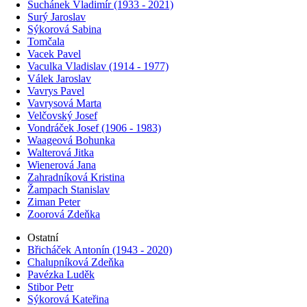
Suchánek Vladimír (1933 - 2021)
Surý Jaroslav
Sýkorová Sabina
Tomčala
Vacek Pavel
Vaculka Vladislav (1914 - 1977)
Válek Jaroslav
Vavrys Pavel
Vavrysová Marta
Velčovský Josef
Vondráček Josef (1906 - 1983)
Waageová Bohunka
Walterová Jitka
Wienerová Jana
Zahradníková Kristina
Žampach Stanislav
Ziman Peter
Zoorová Zdeňka
Ostatní
Břicháček Antonín (1943 - 2020)
Chalupníková Zdeňka
Pavézka Luděk
Stibor Petr
Sýkorová Kateřina