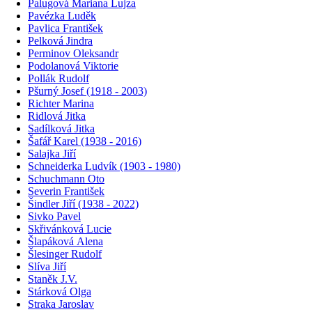
Palugová Mariana Lujza
Pavézka Luděk
Pavlica František
Pelková Jindra
Perminov Oleksandr
Podolanová Viktorie
Pollák Rudolf
Pšurný Josef (1918 - 2003)
Richter Marina
Ridlová Jitka
Sadílková Jitka
Šafář Karel (1938 - 2016)
Salajka Jiří
Schneiderka Ludvík (1903 - 1980)
Schuchmann Oto
Severin František
Šindler Jiří (1938 - 2022)
Sivko Pavel
Skřivánková Lucie
Šlapáková Alena
Šlesinger Rudolf
Slíva Jiří
Staněk J.V.
Stárková Olga
Straka Jaroslav