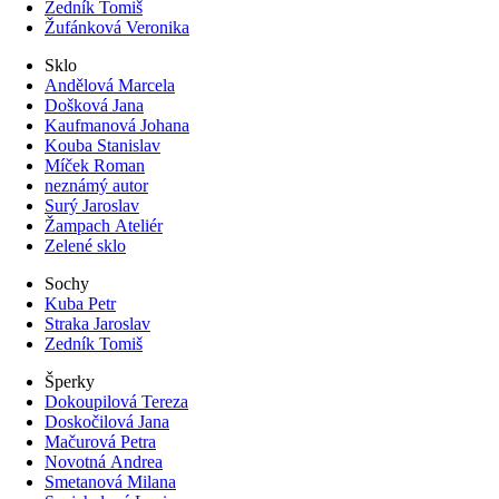
Zedník Tomiš
Žufánková Veronika
Sklo
Andělová Marcela
Došková Jana
Kaufmanová Johana
Kouba Stanislav
Míček Roman
neznámý autor
Surý Jaroslav
Žampach Ateliér
Zelené sklo
Sochy
Kuba Petr
Straka Jaroslav
Zedník Tomiš
Šperky
Dokoupilová Tereza
Doskočilová Jana
Mačurová Petra
Novotná Andrea
Smetanová Milana