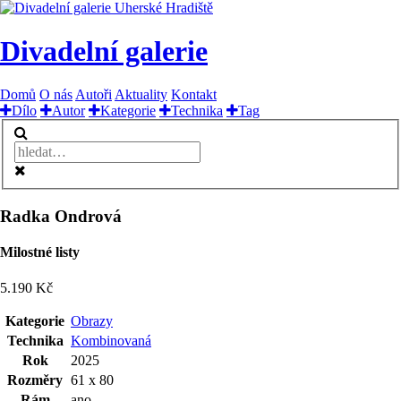
Divadelní galerie
Domů
O nás
Autoři
Aktuality
Kontakt
Dílo
Autor
Kategorie
Technika
Tag
Radka Ondrová
Milostné listy
5.190 Kč
Kategorie
Obrazy
Technika
Kombinovaná
Rok
2025
Rozměry
61 x 80
Rám
ano