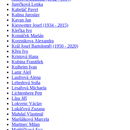
Jurečková Lenka
Kabeláč Pavel
Kalina Jaroslav
Kavan Jan
Kieswetter Josef (1934 - 2015)
Klečka Ivo
Komáček Marián
Korznikova Alexandra
Král Josef Bartoloměj (1950 - 2020)
Křen Ivo
Kristová Hana
Kubina František
Kulheim Ivan
Lamr Aleš
Laufrová Alena
Lebedová Soňa
Lesařová Michaela
Lichtenberg Petr
Lípa Jiří
Lokvenc Václav
Lukáčová Zuzana
Mahdal Vlastimil
Maršálková Marcela
Martinec Milan
Matějíčková Eva