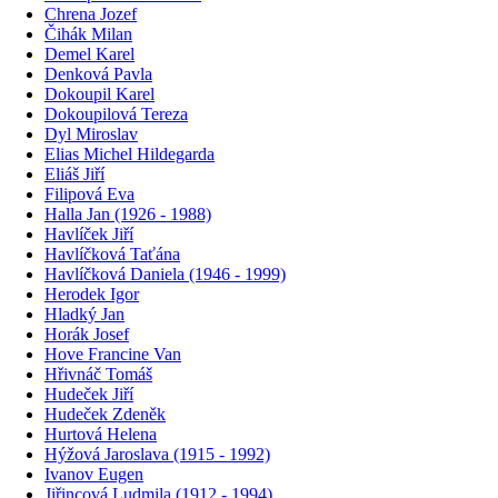
Chrena Jozef
Čihák Milan
Demel Karel
Denková Pavla
Dokoupil Karel
Dokoupilová Tereza
Dyl Miroslav
Elias Michel Hildegarda
Eliáš Jiří
Filipová Eva
Halla Jan (1926 - 1988)
Havlíček Jiří
Havlíčková Taťána
Havlíčková Daniela (1946 - 1999)
Herodek Igor
Hladký Jan
Horák Josef
Hove Francine Van
Hřivnáč Tomáš
Hudeček Jiří
Hudeček Zdeněk
Hurtová Helena
Hýžová Jaroslava (1915 - 1992)
Ivanov Eugen
Jiřincová Ludmila (1912 - 1994)