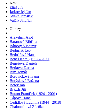
Kov
Eliáš Jiří
Jarkovský Jan
Straka Jaroslav
Valčík Jindřich
Obrazy
Arakeljan Ašot
Baranová Bibiána
Báthory Vladimír
Bednárik Leo
Bednářová Hana
Beneš Karel (1932 - 2021)
Benešová Daniela
Berková Darina
Bím Tomáš
Borovičková Ivana
Borýsková Božena
Botek Jan
Brázda Jiří
Burant František (1924 - 2001)
Čápová Hana
Cedidlová Ludmila (1944 - 2018)
Chalupníková Zdeňka