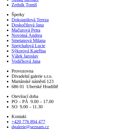
Zedník Tomiš
Šperky
Dokoupilová Tereza
Doskočilová Jana
Mačurová Petra
Novotná Andrea
Smetanová Milana
Spejchalová Lucie
Sýkorová Kateřina
Válek Jaroslav
Vodičková Jana
Provozovna
Divadelní galerie s.r.o.
Mariánské náměstí 123
686 01
Uherské Hradiště
Otevírací doba
PO – PÁ 9.00 – 17.00
SO 9.00 – 11.30
Kontakt
+420 776 894 477
dgalerie@seznam.cz