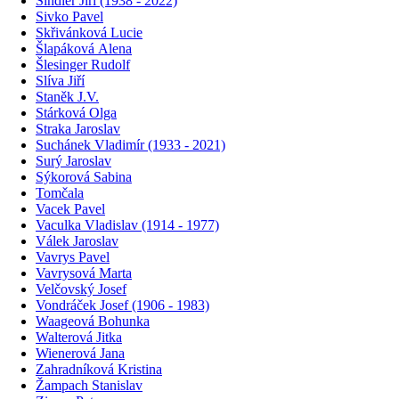
Šindler Jiří (1938 - 2022)
Sivko Pavel
Skřivánková Lucie
Šlapáková Alena
Šlesinger Rudolf
Slíva Jiří
Staněk J.V.
Stárková Olga
Straka Jaroslav
Suchánek Vladimír (1933 - 2021)
Surý Jaroslav
Sýkorová Sabina
Tomčala
Vacek Pavel
Vaculka Vladislav (1914 - 1977)
Válek Jaroslav
Vavrys Pavel
Vavrysová Marta
Velčovský Josef
Vondráček Josef (1906 - 1983)
Waageová Bohunka
Walterová Jitka
Wienerová Jana
Zahradníková Kristina
Žampach Stanislav