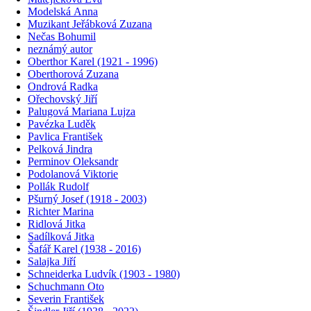
Modelská Anna
Muzikant Jeřábková Zuzana
Nečas Bohumil
neznámý autor
Oberthor Karel (1921 - 1996)
Oberthorová Zuzana
Ondrová Radka
Ořechovský Jiří
Palugová Mariana Lujza
Pavézka Luděk
Pavlica František
Pelková Jindra
Perminov Oleksandr
Podolanová Viktorie
Pollák Rudolf
Pšurný Josef (1918 - 2003)
Richter Marina
Ridlová Jitka
Sadílková Jitka
Šafář Karel (1938 - 2016)
Salajka Jiří
Schneiderka Ludvík (1903 - 1980)
Schuchmann Oto
Severin František