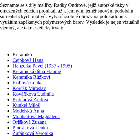
Seznamte se s díly malířky Radky Ondrové, jejíž autorské tisky v
omezených edicích pronikají až k jemným, téměř snovým podobám
surrealistických motivů. Vytváří osobité obrazy na polokartonu s
využitím zapékaných polymerových barev. Výsledek je nejen vizuálně
vjemný, ale také esteticky trvalý.
Keramika
Cejpková Hana
Hanzelka Pavel (1937 - 1995)
Keramická dílna Flaume
Keramika Růžkovi
Koflová Lenka
Korčák Miroslav
Kováříková Ludmila
Kubínová Andrea
Kunkel Miloš
Modelská Anna
Monhartová Magdalena
Oríšková Zuzana
Pinďáková Lenka
Žufánková Veronika