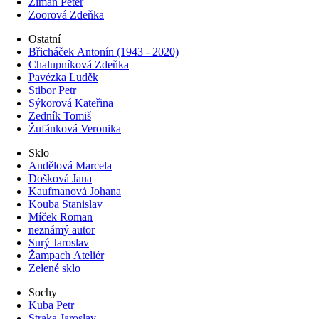
Ziman Peter
Zoorová Zdeňka
Ostatní
Břicháček Antonín (1943 - 2020)
Chalupníková Zdeňka
Pavézka Luděk
Stibor Petr
Sýkorová Kateřina
Zedník Tomiš
Žufánková Veronika
Sklo
Andělová Marcela
Došková Jana
Kaufmanová Johana
Kouba Stanislav
Míček Roman
neznámý autor
Surý Jaroslav
Žampach Ateliér
Zelené sklo
Sochy
Kuba Petr
Straka Jaroslav