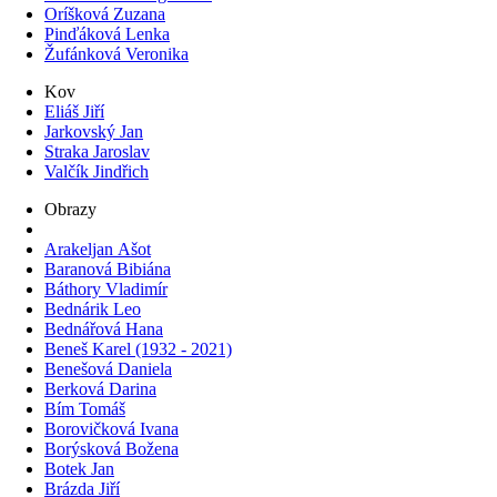
Oríšková Zuzana
Pinďáková Lenka
Žufánková Veronika
Kov
Eliáš Jiří
Jarkovský Jan
Straka Jaroslav
Valčík Jindřich
Obrazy
Arakeljan Ašot
Baranová Bibiána
Báthory Vladimír
Bednárik Leo
Bednářová Hana
Beneš Karel (1932 - 2021)
Benešová Daniela
Berková Darina
Bím Tomáš
Borovičková Ivana
Borýsková Božena
Botek Jan
Brázda Jiří