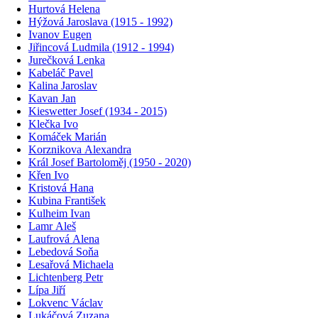
Hurtová Helena
Hýžová Jaroslava (1915 - 1992)
Ivanov Eugen
Jiřincová Ludmila (1912 - 1994)
Jurečková Lenka
Kabeláč Pavel
Kalina Jaroslav
Kavan Jan
Kieswetter Josef (1934 - 2015)
Klečka Ivo
Komáček Marián
Korznikova Alexandra
Král Josef Bartoloměj (1950 - 2020)
Křen Ivo
Kristová Hana
Kubina František
Kulheim Ivan
Lamr Aleš
Laufrová Alena
Lebedová Soňa
Lesařová Michaela
Lichtenberg Petr
Lípa Jiří
Lokvenc Václav
Lukáčová Zuzana