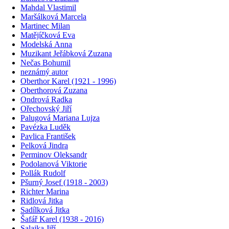
Mahdal Vlastimil
Maršálková Marcela
Martinec Milan
Matějíčková Eva
Modelská Anna
Muzikant Jeřábková Zuzana
Nečas Bohumil
neznámý autor
Oberthor Karel (1921 - 1996)
Oberthorová Zuzana
Ondrová Radka
Ořechovský Jiří
Palugová Mariana Lujza
Pavézka Luděk
Pavlica František
Pelková Jindra
Perminov Oleksandr
Podolanová Viktorie
Pollák Rudolf
Pšurný Josef (1918 - 2003)
Richter Marina
Ridlová Jitka
Sadílková Jitka
Šafář Karel (1938 - 2016)
Salajka Jiří