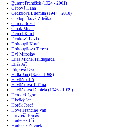
Burant František (1924 - 2001)
Čápová Hana
Cedidlová Ludmila (1944 - 2018)
Chalupníková Zdeňka
Chrena Jozef
Čihák Milan
Demel Karel
Denková Pavla
Dokoupil Karel
Dokoupilová Tereza
Dyl Miroslav
Elias Michel Hildegarda
Eliáš Jiří
Filipová Eva
Halla Jan (1926 - 1988)
Havlíček Jiří
Havlíčková Taťána
Havlíčková Daniela (1946 - 1999)
Herodek Igor
Hladký Jan
Horák Josef
Hove Francine Van
Hřivnáč Tomáš
Hudeček Jiří
Hudeček Zdeněk