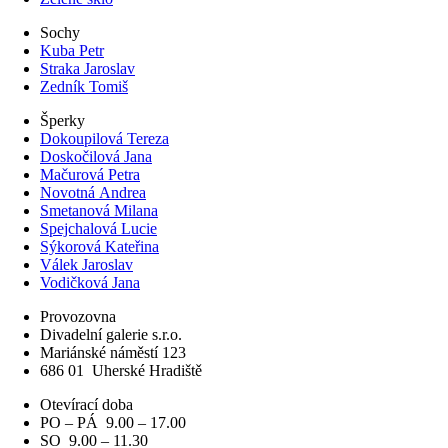
Sochy
Kuba Petr
Straka Jaroslav
Zedník Tomiš
Šperky
Dokoupilová Tereza
Doskočilová Jana
Mačurová Petra
Novotná Andrea
Smetanová Milana
Spejchalová Lucie
Sýkorová Kateřina
Válek Jaroslav
Vodičková Jana
Provozovna
Divadelní galerie s.r.o.
Mariánské náměstí 123
686 01
Uherské Hradiště
Otevírací doba
PO – PÁ 9.00 – 17.00
SO 9.00 – 11.30