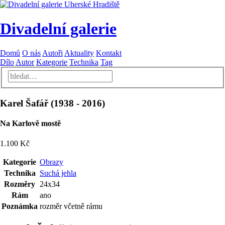
Divadelní galerie
Domů
O nás
Autoři
Aktuality
Kontakt
Dílo
Autor
Kategorie
Technika
Tag
Karel Šafář
(
1938
-
2016
)
Na Karlově mostě
1.100 Kč
Kategorie
Obrazy
Technika
Suchá jehla
Rozměry
24x34
Rám
ano
Poznámka
rozměr včetně rámu