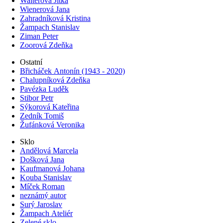
Walterová Jitka
Wienerová Jana
Zahradníková Kristina
Žampach Stanislav
Ziman Peter
Zoorová Zdeňka
Ostatní
Břicháček Antonín (1943 - 2020)
Chalupníková Zdeňka
Pavézka Luděk
Stibor Petr
Sýkorová Kateřina
Zedník Tomiš
Žufánková Veronika
Sklo
Andělová Marcela
Došková Jana
Kaufmanová Johana
Kouba Stanislav
Míček Roman
neznámý autor
Surý Jaroslav
Žampach Ateliér
Zelené sklo