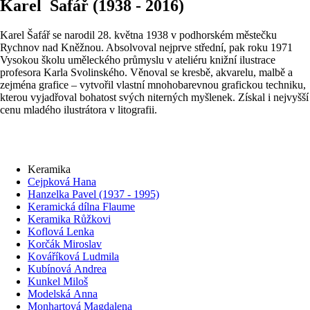
Karel Šafář (1938 - 2016)
Karel Šafář se narodil 28. května 1938 v podhorském městečku
Rychnov nad Kněžnou. Absolvoval nejprve střední, pak roku 1971
Vysokou školu uměleckého průmyslu v ateliéru knižní ilustrace
profesora Karla Svolinského. Věnoval se kresbě, akvarelu, malbě a
zejména grafice – vytvořil vlastní mnohobarevnou grafickou techniku,
kterou vyjadřoval bohatost svých niterných myšlenek. Získal i nejvyšší
cenu mladého ilustrátora v litografii.
Keramika
Cejpková Hana
Hanzelka Pavel (1937 - 1995)
Keramická dílna Flaume
Keramika Růžkovi
Koflová Lenka
Korčák Miroslav
Kováříková Ludmila
Kubínová Andrea
Kunkel Miloš
Modelská Anna
Monhartová Magdalena