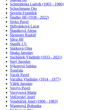
Schneiderka Ludvík (1903 - 1980)
Schuchmann Oto
Severin František
Šindler Jiří (1938 - 2022)
Sivko Pavel
Skřivánková Lucie
Šlapáková Alena
Šlesinger Rudolf
Slíva Jiří
Staněk J.V.
Stárková Olga
Straka Jaroslav
Suchánek Vladimír (1933 - 2021)
Surý Jaroslav
Sýkorová Sabina
Tomčala
Vacek Pavel
Vaculka Vladislav (1914 - 1977)
Válek Jaroslav
Vavrys Pavel
Vavrysová Marta
Velčovský Josef
Vondráček Josef (1906 - 1983)
Waageová Bohunka