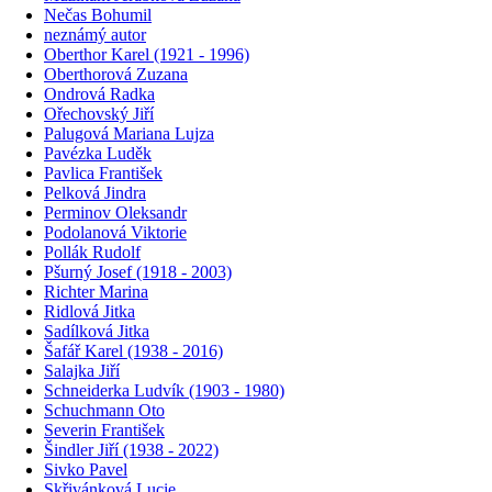
Nečas Bohumil
neznámý autor
Oberthor Karel (1921 - 1996)
Oberthorová Zuzana
Ondrová Radka
Ořechovský Jiří
Palugová Mariana Lujza
Pavézka Luděk
Pavlica František
Pelková Jindra
Perminov Oleksandr
Podolanová Viktorie
Pollák Rudolf
Pšurný Josef (1918 - 2003)
Richter Marina
Ridlová Jitka
Sadílková Jitka
Šafář Karel (1938 - 2016)
Salajka Jiří
Schneiderka Ludvík (1903 - 1980)
Schuchmann Oto
Severin František
Šindler Jiří (1938 - 2022)
Sivko Pavel
Skřivánková Lucie