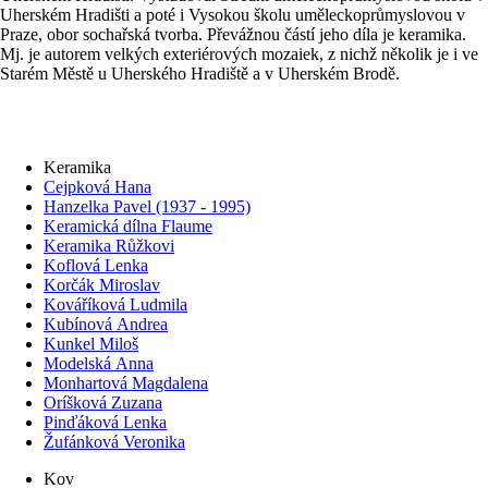
Uherském Hradišti a poté i Vysokou školu uměleckoprůmyslovou v
Praze, obor sochařská tvorba. Převážnou částí jeho díla je keramika.
Mj. je autorem velkých exteriérových mozaiek, z nichž několik je i ve
Starém Městě u Uherského Hradiště a v Uherském Brodě.
Keramika
Cejpková Hana
Hanzelka Pavel (1937 - 1995)
Keramická dílna Flaume
Keramika Růžkovi
Koflová Lenka
Korčák Miroslav
Kováříková Ludmila
Kubínová Andrea
Kunkel Miloš
Modelská Anna
Monhartová Magdalena
Oríšková Zuzana
Pinďáková Lenka
Žufánková Veronika
Kov