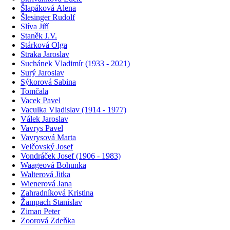
Šlapáková Alena
Šlesinger Rudolf
Slíva Jiří
Staněk J.V.
Stárková Olga
Straka Jaroslav
Suchánek Vladimír (1933 - 2021)
Surý Jaroslav
Sýkorová Sabina
Tomčala
Vacek Pavel
Vaculka Vladislav (1914 - 1977)
Válek Jaroslav
Vavrys Pavel
Vavrysová Marta
Velčovský Josef
Vondráček Josef (1906 - 1983)
Waageová Bohunka
Walterová Jitka
Wienerová Jana
Zahradníková Kristina
Žampach Stanislav
Ziman Peter
Zoorová Zdeňka