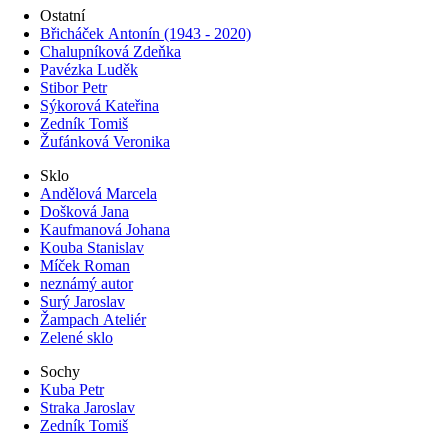
Ostatní
Břicháček Antonín (1943 - 2020)
Chalupníková Zdeňka
Pavézka Luděk
Stibor Petr
Sýkorová Kateřina
Zedník Tomiš
Žufánková Veronika
Sklo
Andělová Marcela
Došková Jana
Kaufmanová Johana
Kouba Stanislav
Míček Roman
neznámý autor
Surý Jaroslav
Žampach Ateliér
Zelené sklo
Sochy
Kuba Petr
Straka Jaroslav
Zedník Tomiš