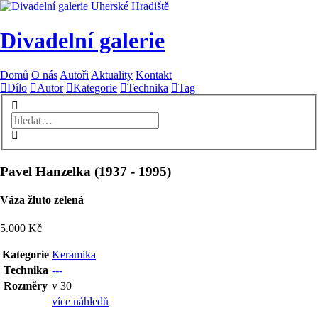
Divadelní galerie
Domů
O nás
Autoři
Aktuality
Kontakt
Dílo
Autor
Kategorie
Technika
Tag
Pavel Hanzelka
(
1937
-
1995
)
Váza žluto zelená
5.000 Kč
Kategorie
Keramika
Technika
---
Rozměry
v 30
více náhledů