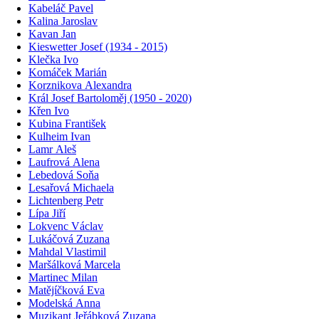
Kabeláč Pavel
Kalina Jaroslav
Kavan Jan
Kieswetter Josef (1934 - 2015)
Klečka Ivo
Komáček Marián
Korznikova Alexandra
Král Josef Bartoloměj (1950 - 2020)
Křen Ivo
Kubina František
Kulheim Ivan
Lamr Aleš
Laufrová Alena
Lebedová Soňa
Lesařová Michaela
Lichtenberg Petr
Lípa Jiří
Lokvenc Václav
Lukáčová Zuzana
Mahdal Vlastimil
Maršálková Marcela
Martinec Milan
Matějíčková Eva
Modelská Anna
Muzikant Jeřábková Zuzana