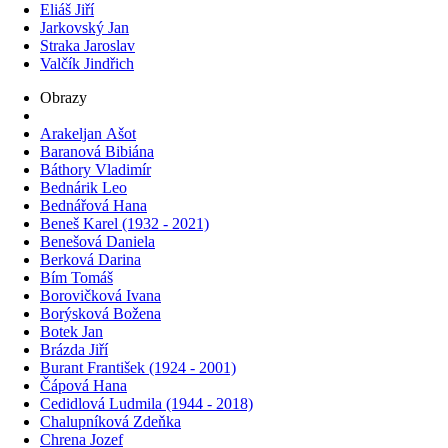
Eliáš Jiří
Jarkovský Jan
Straka Jaroslav
Valčík Jindřich
Obrazy
Arakeljan Ašot
Baranová Bibiána
Báthory Vladimír
Bednárik Leo
Bednářová Hana
Beneš Karel (1932 - 2021)
Benešová Daniela
Berková Darina
Bím Tomáš
Borovičková Ivana
Borýsková Božena
Botek Jan
Brázda Jiří
Burant František (1924 - 2001)
Čápová Hana
Cedidlová Ludmila (1944 - 2018)
Chalupníková Zdeňka
Chrena Jozef