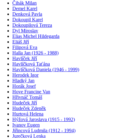
Čihák Milan
Demel Karel
Denková Pavla
Dokoupil Karel
Dokoupilová Tereza
Dyl Miroslav
Elias Michel Hildegarda
Eliáš Jiří
Filipová Eva
Halla Jan (1926 - 1988)
Havlíček Jiří
Havlíčková Taťána
Havlíčková Daniela (1946 - 1999)
Herodek Igor
Hladký Jan
Horák Josef
Hove Francine Van
Hřivnáč Tomáš
Hudeček Jiří
Hudeček Zdeněk
Hurtová Helena
Hýžová Jaroslava (1915 - 1992)
Ivanov Eugen
Jiřincová Ludmila (1912 - 1994)
Jurečková Lenka