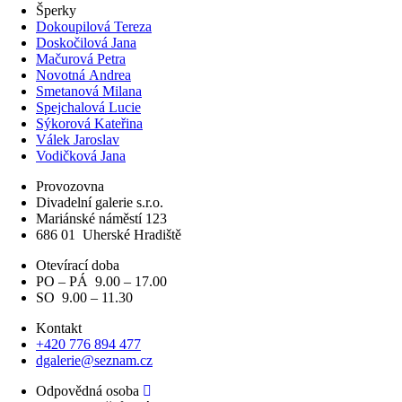
Šperky
Dokoupilová Tereza
Doskočilová Jana
Mačurová Petra
Novotná Andrea
Smetanová Milana
Spejchalová Lucie
Sýkorová Kateřina
Válek Jaroslav
Vodičková Jana
Provozovna
Divadelní galerie s.r.o.
Mariánské náměstí 123
686 01
Uherské Hradiště
Otevírací doba
PO – PÁ 9.00 – 17.00
SO 9.00 – 11.30
Kontakt
+420 776 894 477
dgalerie@seznam.cz
Odpovědná osoba