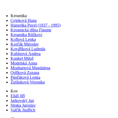
Keramika
Cejpková Hana
Hanzelka Pavel (1937 - 1995)
Keramická dílna Flaume
Keramika Růžkovi
Koflová Lenka
Korčák Miroslav
Kováříková Ludmila
Kubínová Andrea
Kunkel Miloš
Modelská Anna
Monhartová Magdalena
Oríšková Zuzana
Pinďáková Lenka
Žufánková Veronika
Kov
Eliáš Jiří
Jarkovský Jan
Straka Jaroslav
Valčík Jindřich