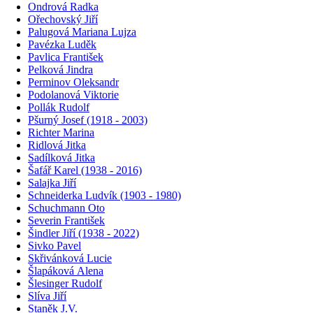
Ondrová Radka
Ořechovský Jiří
Palugová Mariana Lujza
Pavézka Luděk
Pavlica František
Pelková Jindra
Perminov Oleksandr
Podolanová Viktorie
Pollák Rudolf
Pšurný Josef (1918 - 2003)
Richter Marina
Ridlová Jitka
Sadílková Jitka
Šafář Karel (1938 - 2016)
Salajka Jiří
Schneiderka Ludvík (1903 - 1980)
Schuchmann Oto
Severin František
Šindler Jiří (1938 - 2022)
Sivko Pavel
Skřivánková Lucie
Šlapáková Alena
Šlesinger Rudolf
Slíva Jiří
Staněk J.V.