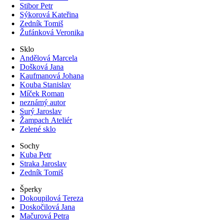
Stibor Petr
Sýkorová Kateřina
Zedník Tomiš
Žufánková Veronika
Sklo
Andělová Marcela
Došková Jana
Kaufmanová Johana
Kouba Stanislav
Míček Roman
neznámý autor
Surý Jaroslav
Žampach Ateliér
Zelené sklo
Sochy
Kuba Petr
Straka Jaroslav
Zedník Tomiš
Šperky
Dokoupilová Tereza
Doskočilová Jana
Mačurová Petra