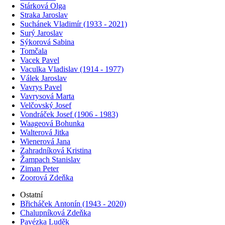
Stárková Olga
Straka Jaroslav
Suchánek Vladimír (1933 - 2021)
Surý Jaroslav
Sýkorová Sabina
Tomčala
Vacek Pavel
Vaculka Vladislav (1914 - 1977)
Válek Jaroslav
Vavrys Pavel
Vavrysová Marta
Velčovský Josef
Vondráček Josef (1906 - 1983)
Waageová Bohunka
Walterová Jitka
Wienerová Jana
Zahradníková Kristina
Žampach Stanislav
Ziman Peter
Zoorová Zdeňka
Ostatní
Břicháček Antonín (1943 - 2020)
Chalupníková Zdeňka
Pavézka Luděk