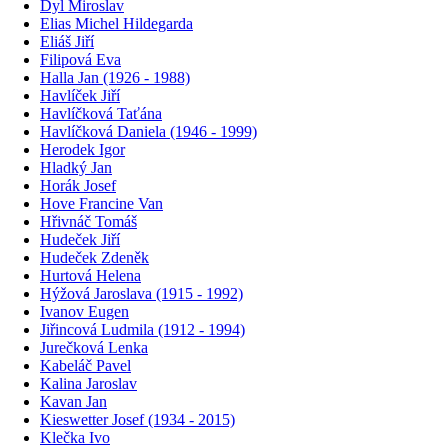
Dyl Miroslav
Elias Michel Hildegarda
Eliáš Jiří
Filipová Eva
Halla Jan (1926 - 1988)
Havlíček Jiří
Havlíčková Taťána
Havlíčková Daniela (1946 - 1999)
Herodek Igor
Hladký Jan
Horák Josef
Hove Francine Van
Hřivnáč Tomáš
Hudeček Jiří
Hudeček Zdeněk
Hurtová Helena
Hýžová Jaroslava (1915 - 1992)
Ivanov Eugen
Jiřincová Ludmila (1912 - 1994)
Jurečková Lenka
Kabeláč Pavel
Kalina Jaroslav
Kavan Jan
Kieswetter Josef (1934 - 2015)
Klečka Ivo