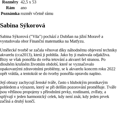
Rozměry
42,5 x 53
Rám
ano
Poznámka
rozměr včetně rámu
Sabina Sýkorová
Sabina Sýkorová ("Vila") pochází z Dubňan na jižní Moravě a
vystudovala obor Finanční matematika na Matfyzu.
Umělecké tvorbě se začala věnovat díky náhodnému objevení techniky
akvarelu (cca2013), která ji pohltila. Jako by ji malovala odjakživa.
Brzy se však ponořila do světa tetování a akvarel šel stranou. Po
dlouhém krušném životním období, které se vyznačovalo
opakovanými zdravotními problémy, se k akvarelu koncem roku 2022
opět vrátila, a tentokrát se do tvorby ponořila opravdu naplno.
Její obrazy zachycují ženské tváře, často s hlubokým pronikavým
pohledem a výrazem, který se při delším pozorování proměňuje. Tváře
jsou většinou propojeny s přírodními prvky, rostlinami, zvířaty, a
splývají v jeden harmonický celek, kdy není znát, kdy jeden prvek
začíná a druhý končí.