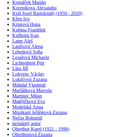
Komáček Marián
Korznikova Alexandra
Král Josef Bartoloměj (1950 - 2020)
Křen Ivo
Kristová Hana
Kubina František
Kulheim Ivan
Lamr Aleš
Laufrová Alena
Lebedová Soňa
Lesařová Michaela
Lichtenberg Petr
Lípa Jiří
Lokvenc Václav
Lukáčová Zuzana
Mahdal Vlastimil
Maršálková Marcela
Martinec Milan
Matějíčková Eva
Modelská Anna
Muzikant Jeřábková Zuzana
Nečas Bohumil
neznámý autor
Oberthor Karel (1921 - 1996)
Oberthorová Zuzana