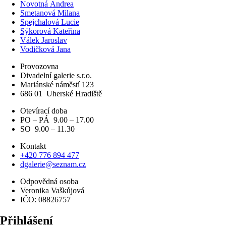
Novotná Andrea
Smetanová Milana
Spejchalová Lucie
Sýkorová Kateřina
Válek Jaroslav
Vodičková Jana
Provozovna
Divadelní galerie s.r.o.
Mariánské náměstí 123
686 01
Uherské Hradiště
Otevírací doba
PO – PÁ 9.00 – 17.00
SO 9.00 – 11.30
Kontakt
+420 776 894 477
dgalerie@seznam.cz
Odpovědná osoba
Veronika Vaškůjová
IČO: 08826757
Přihlášení