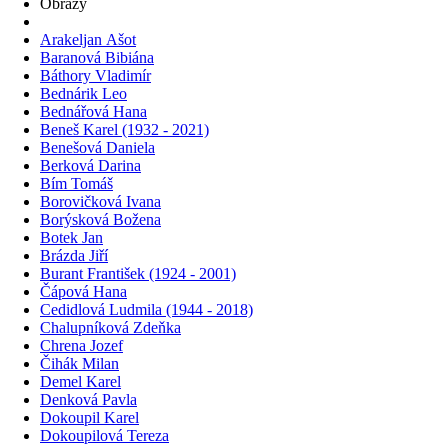
Obrazy
Arakeljan Ašot
Baranová Bibiána
Báthory Vladimír
Bednárik Leo
Bednářová Hana
Beneš Karel (1932 - 2021)
Benešová Daniela
Berková Darina
Bím Tomáš
Borovičková Ivana
Borýsková Božena
Botek Jan
Brázda Jiří
Burant František (1924 - 2001)
Čápová Hana
Cedidlová Ludmila (1944 - 2018)
Chalupníková Zdeňka
Chrena Jozef
Čihák Milan
Demel Karel
Denková Pavla
Dokoupil Karel
Dokoupilová Tereza