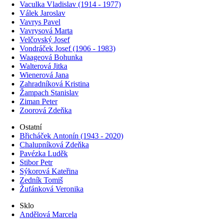
Vaculka Vladislav (1914 - 1977)
Válek Jaroslav
Vavrys Pavel
Vavrysová Marta
Velčovský Josef
Vondráček Josef (1906 - 1983)
Waageová Bohunka
Walterová Jitka
Wienerová Jana
Zahradníková Kristina
Žampach Stanislav
Ziman Peter
Zoorová Zdeňka
Ostatní
Břicháček Antonín (1943 - 2020)
Chalupníková Zdeňka
Pavézka Luděk
Stibor Petr
Sýkorová Kateřina
Zedník Tomiš
Žufánková Veronika
Sklo
Andělová Marcela