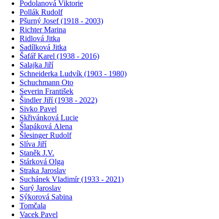
Podolanová Viktorie
Pollák Rudolf
Pšurný Josef (1918 - 2003)
Richter Marina
Ridlová Jitka
Sadílková Jitka
Šafář Karel (1938 - 2016)
Salajka Jiří
Schneiderka Ludvík (1903 - 1980)
Schuchmann Oto
Severin František
Šindler Jiří (1938 - 2022)
Sivko Pavel
Skřivánková Lucie
Šlapáková Alena
Šlesinger Rudolf
Slíva Jiří
Staněk J.V.
Stárková Olga
Straka Jaroslav
Suchánek Vladimír (1933 - 2021)
Surý Jaroslav
Sýkorová Sabina
Tomčala
Vacek Pavel