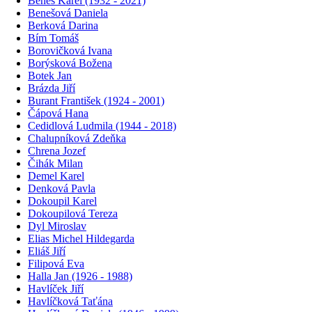
Beneš Karel (1932 - 2021)
Benešová Daniela
Berková Darina
Bím Tomáš
Borovičková Ivana
Borýsková Božena
Botek Jan
Brázda Jiří
Burant František (1924 - 2001)
Čápová Hana
Cedidlová Ludmila (1944 - 2018)
Chalupníková Zdeňka
Chrena Jozef
Čihák Milan
Demel Karel
Denková Pavla
Dokoupil Karel
Dokoupilová Tereza
Dyl Miroslav
Elias Michel Hildegarda
Eliáš Jiří
Filipová Eva
Halla Jan (1926 - 1988)
Havlíček Jiří
Havlíčková Taťána