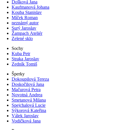
Došková Jana
Kaufmanová Johana
Kouba Stanislav
Míček Roman
neznámý autor
Surý Jaroslav
Žampach Ateliér
Zelené sklo
Sochy
Kuba Petr
Straka Jaroslav
Zedník Tomiš
Šperky
Dokoupilová Tereza
Doskočilová Jana
Mačurová Petra
Novotná Andrea
Smetanová Milana
Spejchalová Lucie
Sýkorová Kateřina
Válek Jaroslav
Vodičková Jana