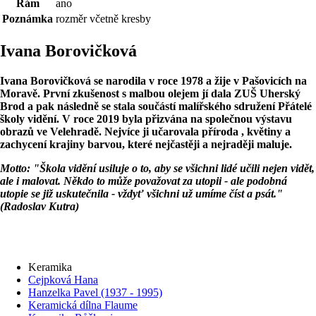
Rám
ano
Poznámka
rozměr včetně kresby
Ivana Borovičková
Ivana Borovičková se narodila v roce 1978 a žije v Pašovicích na
Moravě. První zkušenost s malbou olejem jí dala ZUŠ Uherský
Brod a pak následně se stala součástí malířského sdružení Přátelé
školy vidění. V roce 2019 byla přizvána na společnou výstavu
obrazů ve Velehradě. Nejvíce ji učarovala příroda , květiny a
zachycení krajiny barvou, které nejčastěji a nejraději maluje.
Motto: "Škola vidění usiluje o to, aby se všichni lidé učili nejen vidět,
ale i malovat. Někdo to může považovat za utopii - ale podobná
utopie se již uskutečnila - vždyť všichni už umíme číst a psát."
(Radoslav Kutra)
Keramika
Cejpková Hana
Hanzelka Pavel (1937 - 1995)
Keramická dílna Flaume