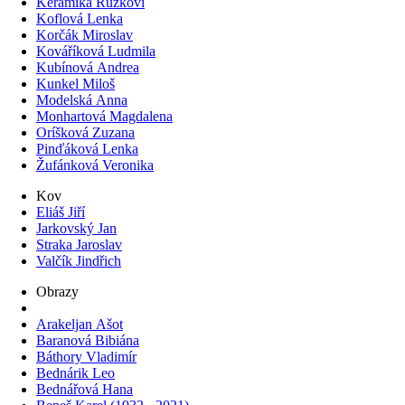
Keramika Růžkovi
Koflová Lenka
Korčák Miroslav
Kováříková Ludmila
Kubínová Andrea
Kunkel Miloš
Modelská Anna
Monhartová Magdalena
Oríšková Zuzana
Pinďáková Lenka
Žufánková Veronika
Kov
Eliáš Jiří
Jarkovský Jan
Straka Jaroslav
Valčík Jindřich
Obrazy
Arakeljan Ašot
Baranová Bibiána
Báthory Vladimír
Bednárik Leo
Bednářová Hana