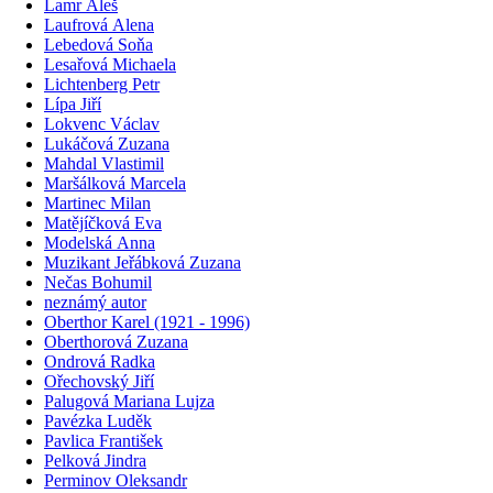
Lamr Aleš
Laufrová Alena
Lebedová Soňa
Lesařová Michaela
Lichtenberg Petr
Lípa Jiří
Lokvenc Václav
Lukáčová Zuzana
Mahdal Vlastimil
Maršálková Marcela
Martinec Milan
Matějíčková Eva
Modelská Anna
Muzikant Jeřábková Zuzana
Nečas Bohumil
neznámý autor
Oberthor Karel (1921 - 1996)
Oberthorová Zuzana
Ondrová Radka
Ořechovský Jiří
Palugová Mariana Lujza
Pavézka Luděk
Pavlica František
Pelková Jindra
Perminov Oleksandr