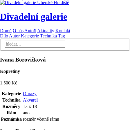
Divadelní galerie
Domů
O nás
Autoři
Aktuality
Kontakt
Dílo
Autor
Kategorie
Technika
Tag
Ivana Borovičková
Kopretiny
1.500 Kč
Kategorie
Obrazy
Technika
Akvarel
Rozměry
13 x 18
Rám
ano
Poznámka
rozměr včetně rámu