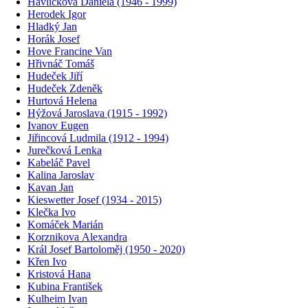
Havlíčková Daniela (1946 - 1999)
Herodek Igor
Hladký Jan
Horák Josef
Hove Francine Van
Hřivnáč Tomáš
Hudeček Jiří
Hudeček Zdeněk
Hurtová Helena
Hýžová Jaroslava (1915 - 1992)
Ivanov Eugen
Jiřincová Ludmila (1912 - 1994)
Jurečková Lenka
Kabeláč Pavel
Kalina Jaroslav
Kavan Jan
Kieswetter Josef (1934 - 2015)
Klečka Ivo
Komáček Marián
Korznikova Alexandra
Král Josef Bartoloměj (1950 - 2020)
Křen Ivo
Kristová Hana
Kubina František
Kulheim Ivan