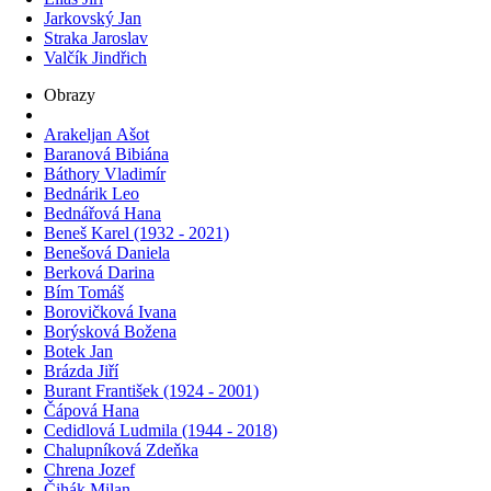
Jarkovský Jan
Straka Jaroslav
Valčík Jindřich
Obrazy
Arakeljan Ašot
Baranová Bibiána
Báthory Vladimír
Bednárik Leo
Bednářová Hana
Beneš Karel (1932 - 2021)
Benešová Daniela
Berková Darina
Bím Tomáš
Borovičková Ivana
Borýsková Božena
Botek Jan
Brázda Jiří
Burant František (1924 - 2001)
Čápová Hana
Cedidlová Ludmila (1944 - 2018)
Chalupníková Zdeňka
Chrena Jozef
Čihák Milan