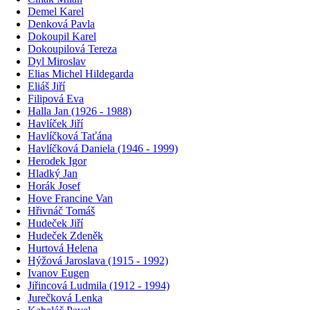
Demel Karel
Denková Pavla
Dokoupil Karel
Dokoupilová Tereza
Dyl Miroslav
Elias Michel Hildegarda
Eliáš Jiří
Filipová Eva
Halla Jan (1926 - 1988)
Havlíček Jiří
Havlíčková Taťána
Havlíčková Daniela (1946 - 1999)
Herodek Igor
Hladký Jan
Horák Josef
Hove Francine Van
Hřivnáč Tomáš
Hudeček Jiří
Hudeček Zdeněk
Hurtová Helena
Hýžová Jaroslava (1915 - 1992)
Ivanov Eugen
Jiřincová Ludmila (1912 - 1994)
Jurečková Lenka