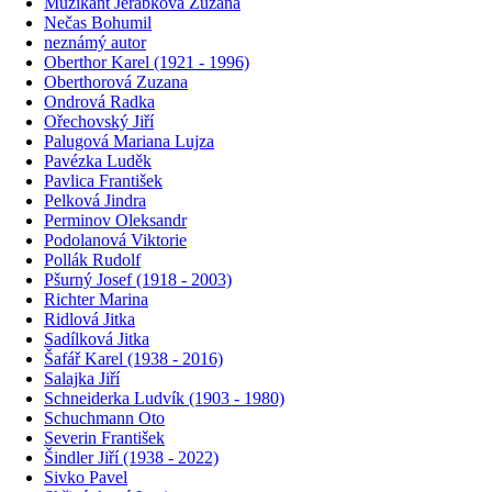
Muzikant Jeřábková Zuzana
Nečas Bohumil
neznámý autor
Oberthor Karel (1921 - 1996)
Oberthorová Zuzana
Ondrová Radka
Ořechovský Jiří
Palugová Mariana Lujza
Pavézka Luděk
Pavlica František
Pelková Jindra
Perminov Oleksandr
Podolanová Viktorie
Pollák Rudolf
Pšurný Josef (1918 - 2003)
Richter Marina
Ridlová Jitka
Sadílková Jitka
Šafář Karel (1938 - 2016)
Salajka Jiří
Schneiderka Ludvík (1903 - 1980)
Schuchmann Oto
Severin František
Šindler Jiří (1938 - 2022)
Sivko Pavel