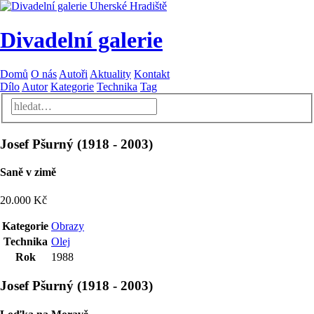
Divadelní galerie
Domů
O nás
Autoři
Aktuality
Kontakt
Dílo
Autor
Kategorie
Technika
Tag
Josef Pšurný
(
1918
-
2003
)
Saně v zimě
20.000 Kč
Kategorie
Obrazy
Technika
Olej
Rok
1988
Josef Pšurný
(
1918
-
2003
)