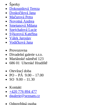
Šperky
Dokoupilová Tereza
Doskočilová Jana
Mačurová Petra
Novotná Andrea
Smetanová Milana
Spejchalová Lucie
Sýkorová Kateřina
Válek Jaroslav
Vodičková Jana
Provozovna
Divadelní galerie s.r.o.
Mariánské náměstí 123
686 01
Uherské Hradiště
Otevírací doba
PO – PÁ 9.00 – 17.00
SO 9.00 – 11.30
Kontakt
+420 776 894 477
dgalerie@seznam.cz
Odpovědná osoba