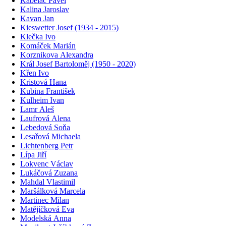
Kabeláč Pavel
Kalina Jaroslav
Kavan Jan
Kieswetter Josef (1934 - 2015)
Klečka Ivo
Komáček Marián
Korznikova Alexandra
Král Josef Bartoloměj (1950 - 2020)
Křen Ivo
Kristová Hana
Kubina František
Kulheim Ivan
Lamr Aleš
Laufrová Alena
Lebedová Soňa
Lesařová Michaela
Lichtenberg Petr
Lípa Jiří
Lokvenc Václav
Lukáčová Zuzana
Mahdal Vlastimil
Maršálková Marcela
Martinec Milan
Matějíčková Eva
Modelská Anna