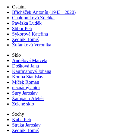
Ostatní
Břicháček Antonín (1943 - 2020)
Chalupníková Zdeňka
Pavézka Luděk
Stibor Petr
Sýkorová Kateřina
Zedník Tomiš
Žufánková Veronika
Sklo
Andělová Marcela
Došková Jana
Kaufmanová Johana
Kouba Stanislav
Míček Roman
neznámý autor
Surý Jaroslav
Žampach Ateliér
Zelené sklo
Sochy
Kuba Petr
Straka Jaroslav
Zedník Tomiš