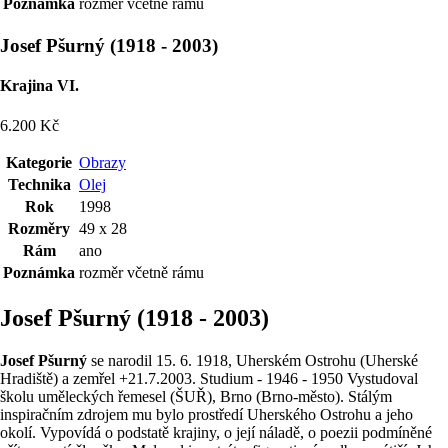
Poznámka
rozměr včetně rámu
Josef Pšurný
(
1918
-
2003
)
Krajina VI.
6.200 Kč
Kategorie
Obrazy
Technika
Olej
Rok
1998
Rozměry
49 x 28
Rám
ano
Poznámka
rozměr včetně rámu
Josef Pšurný (1918 - 2003)
Josef Pšurný
se narodil 15. 6. 1918, Uherském Ostrohu (Uherské
Hradiště) a zemřel +21.7.2003. Studium - 1946 - 1950 Vystudoval
školu uměleckých řemesel (ŠUŘ), Brno (Brno-město). Stálým
inspiračním zdrojem mu bylo prostředí Uherského Ostrohu a jeho
okolí. Vypovídá o podstatě krajiny, o její náladě, o poezii podmíněné