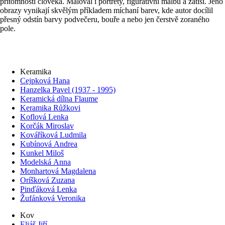
přítomností člověka. Maloval i portréty, figurativní malbu a zátiší. Jeho
obrazy vynikají skvělým příkladem míchaní barev, kde autor docílil
přesný odstín barvy podvečeru, bouře a nebo jen čerstvě zoraného
pole.
Keramika
Cejpková Hana
Hanzelka Pavel (1937 - 1995)
Keramická dílna Flaume
Keramika Růžkovi
Koflová Lenka
Korčák Miroslav
Kováříková Ludmila
Kubínová Andrea
Kunkel Miloš
Modelská Anna
Monhartová Magdalena
Oríšková Zuzana
Pinďáková Lenka
Žufánková Veronika
Kov
Eliáš Jiří