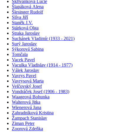
Skřivánková Lucie
Šlapáková Alena
Šlesinger Rudolf
Slíva Jiří
Staněk J.V.
Stárková Olga
Straka Jaroslav
Suchánek Vladimír (1933 - 2021)
Surý Jaroslav
Sýkorová Sabina
Tomčala
Vacek Pavel
Vaculka Vladislav (1914 - 1977)
Válek Jaroslav
Vavrys Pavel
Vavrysová Marta
Velčovský Josef
Vondráček Josef (1906 - 1983)
Waageová Bohunka
Walterová Jitka
Wienerová Jana
Zahradníková Kristina
Žampach Stanislav
Ziman Peter
Zoorová Zdeňka