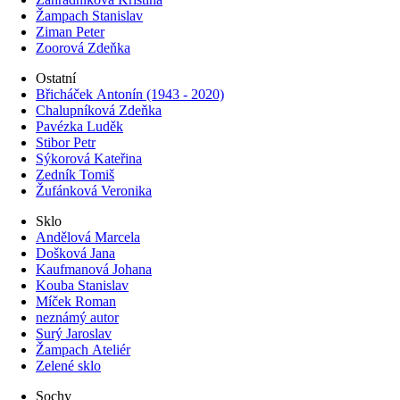
Žampach Stanislav
Ziman Peter
Zoorová Zdeňka
Ostatní
Břicháček Antonín (1943 - 2020)
Chalupníková Zdeňka
Pavézka Luděk
Stibor Petr
Sýkorová Kateřina
Zedník Tomiš
Žufánková Veronika
Sklo
Andělová Marcela
Došková Jana
Kaufmanová Johana
Kouba Stanislav
Míček Roman
neznámý autor
Surý Jaroslav
Žampach Ateliér
Zelené sklo
Sochy