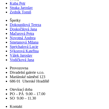
Kuba Petr
Straka Jaroslav
Zedník Tomiš
Šperky
Dokoupilová Tereza
Doskočilová Jana
Mačurová Petra
Novotná Andrea
Smetanová Milana
Spejchalová Lucie
Sýkorová Kateřina
Válek Jaroslav
Vodičková Jana
Provozovna
Divadelní galerie s.r.o.
Mariánské náměstí 123
686 01
Uherské Hradiště
Otevírací doba
PO – PÁ 9.00 – 17.00
SO 9.00 – 11.30
Kontakt