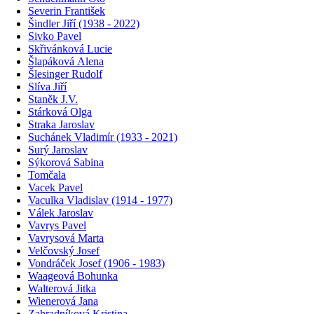
Severin František
Šindler Jiří (1938 - 2022)
Sivko Pavel
Skřivánková Lucie
Šlapáková Alena
Šlesinger Rudolf
Slíva Jiří
Staněk J.V.
Stárková Olga
Straka Jaroslav
Suchánek Vladimír (1933 - 2021)
Surý Jaroslav
Sýkorová Sabina
Tomčala
Vacek Pavel
Vaculka Vladislav (1914 - 1977)
Válek Jaroslav
Vavrys Pavel
Vavrysová Marta
Velčovský Josef
Vondráček Josef (1906 - 1983)
Waageová Bohunka
Walterová Jitka
Wienerová Jana
Zahradníková Kristina