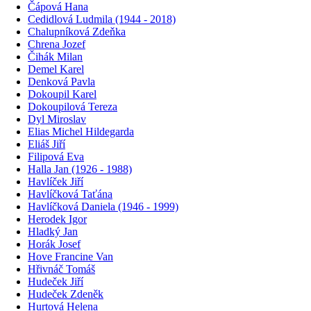
Čápová Hana
Cedidlová Ludmila (1944 - 2018)
Chalupníková Zdeňka
Chrena Jozef
Čihák Milan
Demel Karel
Denková Pavla
Dokoupil Karel
Dokoupilová Tereza
Dyl Miroslav
Elias Michel Hildegarda
Eliáš Jiří
Filipová Eva
Halla Jan (1926 - 1988)
Havlíček Jiří
Havlíčková Taťána
Havlíčková Daniela (1946 - 1999)
Herodek Igor
Hladký Jan
Horák Josef
Hove Francine Van
Hřivnáč Tomáš
Hudeček Jiří
Hudeček Zdeněk
Hurtová Helena