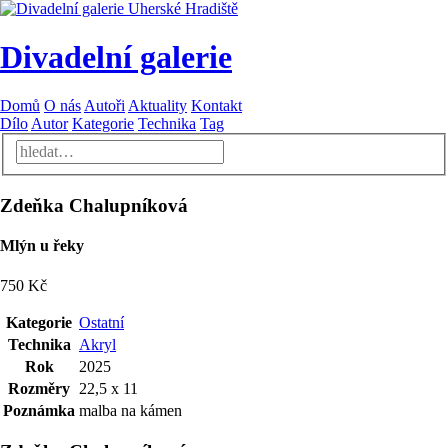
Divadelní galerie
Domů
O nás
Autoři
Aktuality
Kontakt
Dílo
Autor
Kategorie
Technika
Tag
Zdeňka Chalupníková
Mlýn u řeky
750 Kč
Kategorie
Ostatní
Technika
Akryl
Rok
2025
Rozměry
22,5 x 11
Poznámka
malba na kámen