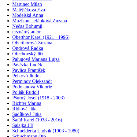
Martinec Milan
Matějíčková Eva
Modelská Anna
Muzikant Jeřábková Zuzana
Nečas Bohumil
neznámý autor
Oberthor Karel (1921 - 1996)
Oberthorová Zuzana
Ondrová Radka
Ořechovský Jiří
Palugová Mariana Lujza
Pavézka Luděk
Pavlica František
Pelková Jindra
Perminov Oleksandr
Podolanová Viktorie
Pollák Rudolf
Pšurný Josef (1918 - 2003)
Richter Marina
Ridlová Jitka
Sadílková Jitka
Šafář Karel (1938 - 2016)
Salajka Jiří
Schneiderka Ludvík (1903 - 1980)
Schuchmann Oto