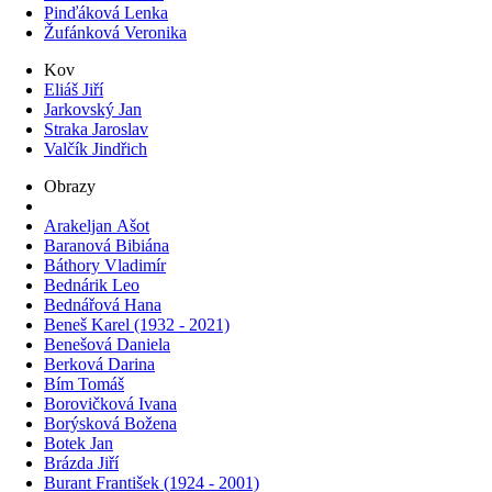
Pinďáková Lenka
Žufánková Veronika
Kov
Eliáš Jiří
Jarkovský Jan
Straka Jaroslav
Valčík Jindřich
Obrazy
Arakeljan Ašot
Baranová Bibiána
Báthory Vladimír
Bednárik Leo
Bednářová Hana
Beneš Karel (1932 - 2021)
Benešová Daniela
Berková Darina
Bím Tomáš
Borovičková Ivana
Borýsková Božena
Botek Jan
Brázda Jiří
Burant František (1924 - 2001)