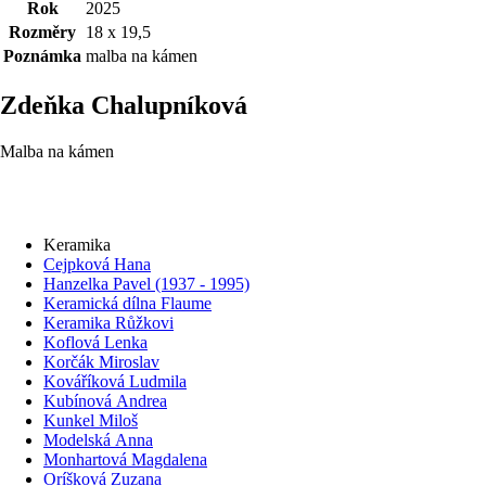
Rok
2025
Rozměry
18 x 19,5
Poznámka
malba na kámen
Zdeňka Chalupníková
Malba na kámen
Keramika
Cejpková Hana
Hanzelka Pavel (1937 - 1995)
Keramická dílna Flaume
Keramika Růžkovi
Koflová Lenka
Korčák Miroslav
Kováříková Ludmila
Kubínová Andrea
Kunkel Miloš
Modelská Anna
Monhartová Magdalena
Oríšková Zuzana