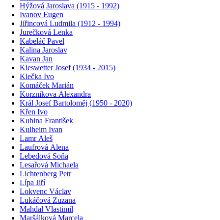
Hýžová Jaroslava (1915 - 1992)
Ivanov Eugen
Jiřincová Ludmila (1912 - 1994)
Jurečková Lenka
Kabeláč Pavel
Kalina Jaroslav
Kavan Jan
Kieswetter Josef (1934 - 2015)
Klečka Ivo
Komáček Marián
Korznikova Alexandra
Král Josef Bartoloměj (1950 - 2020)
Křen Ivo
Kubina František
Kulheim Ivan
Lamr Aleš
Laufrová Alena
Lebedová Soňa
Lesařová Michaela
Lichtenberg Petr
Lípa Jiří
Lokvenc Václav
Lukáčová Zuzana
Mahdal Vlastimil
Maršálková Marcela